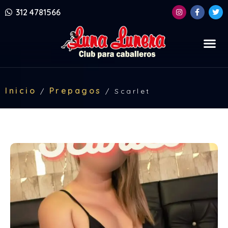
312 4781566
Inicio
Prepagos
/
/
Scarlet