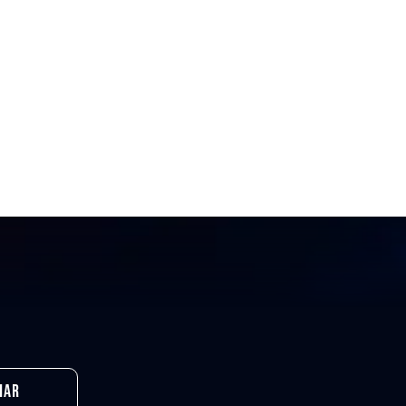
s
iar