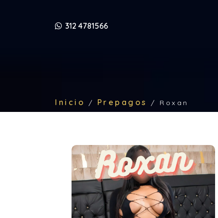
312 4781566
Inicio
Prepagos
/
/
Roxan